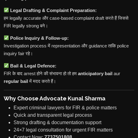
Legal Drafting & Complaint Preparation:
हम legally accurate और case-based complaint draft करते हैं जिससे
FIR legally strong बने।
Police Inquiry & Follow-up:
Investigation process में representation और guidance ताकि police
inquiry fair रहे।
Bail & Legal Defence:
FIR के बाद arrest होने की संभावना हो तो हम
anticipatory bail
aur
regular bail
में मदद करते हैं।
Why Choose Advocate Kunal Sharma
Expert criminal lawyers for FIR & police matters
Quick and transparent legal process
Strong drafting & documentation support
24×7 legal consultation for urgent FIR matters
Contact Now:
7737501808