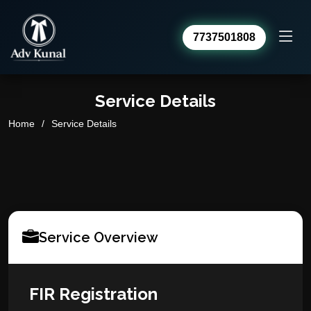
7737501808
Advocate Kunal Sharma
Service Details
Online · usually replies within a day
Home
Service Details
Service Overview
FIR Registration