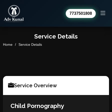
7737501808
Advocate Kunal Sharma
Service Details
Online · usually replies within a day
Home
Service Details
Service Overview
Child Pornography